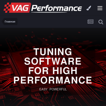
Главная
TUNING
SOFTWARE
FOR HIGH
PERFORMANCE
EASY POWERFUL