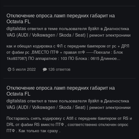
Отключение опроса ламп передних габарит на
Octavia FL
digitalstas
ответил в теме пользователя
ilyakn
в
Диагностика
VAG (AUDI / Volkswagen / Skoda / Seat) | ремонт электроники
как и обещал кодировка с ФЛ с передним бампером от рс + ДРЛ
от фабии рс ,ВМЕСТО ПТФ + правая птФ ------Поехали : Блок
1ko937087j ПО аппаратное : 103 ПО Блока : 0615 Длинное...
5 июля 2022
126 ответов
Отключение опроса ламп передних габарит на
Octavia FL
digitalstas
ответил в теме пользователя
ilyakn
в
Диагностика
VAG (AUDI / Volkswagen / Skoda / Seat) | ремонт электроники
Постараюсь снять кодировку с A5fl с передним бампером от RS и
DRL от фабии RS вместо ПТФ , соответственно отключен опрос
ПТФ . Как только так сразу .