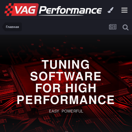
Главная
TUNING
SOFTWARE
FOR HIGH
PERFORMANCE
EASY POWERFUL