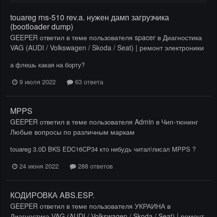
touareg rns-510 rev.a. нужен дамп загрузчика
(bootloader dump)
GEEPER
ответил в теме пользователя
spacer
в
Диагностика
VAG (AUDI / Volkswagen / Skoda / Seat) | ремонт электроники
а флешь какая на борту?
9 июля 2022
63 ответа
MPPS
GEEPER
ответил в теме пользователя
Admin
в
Чип-тюнинг
Любые вопросы по различным маркам
touareg 3.0D BKS EDC16CP34 кто нибудь читал\писал MPPS ?
24 июня 2022
288 ответов
КОДИРОВКА ABS.ESP.
GEEPER
ответил в теме пользователя
УКРАИНА
в
Диагностика VAG (AUDI / Volkswagen / Skoda / Seat) | ремонт