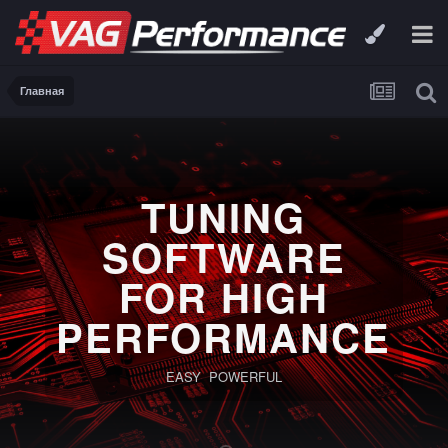
Главная
TUNING
SOFTWARE
FOR HIGH
PERFORMANCE
EASY POWERFUL