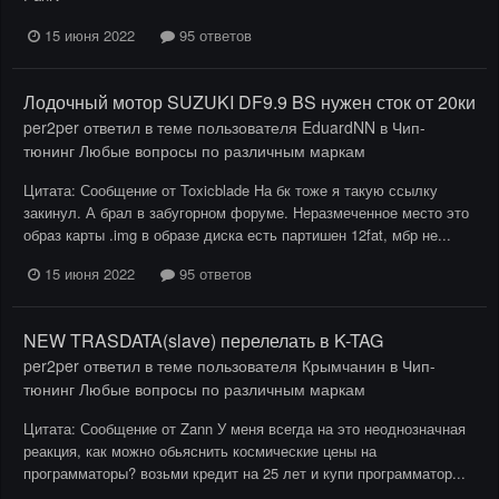
15 июня 2022
95 ответов
Лодочный мотор SUZUKI DF9.9 BS нужен сток от 20ки
per2per
ответил в теме пользователя
EduardNN
в
Чип-
тюнинг Любые вопросы по различным маркам
Цитата: Сообщение от Toxicblade На бк тоже я такую ссылку
закинул. А брал в забугорном форуме. Неразмеченное место это
образ карты .img в образе диска есть партишен 12fat, мбр не...
15 июня 2022
95 ответов
NEW TRASDATA(slave) перелелать в K-TAG
per2per
ответил в теме пользователя
Крымчанин
в
Чип-
тюнинг Любые вопросы по различным маркам
Цитата: Сообщение от Zann У меня всегда на это неоднозначная
реакция, как можно обьяснить космические цены на
программаторы? возьми кредит на 25 лет и купи программатор...