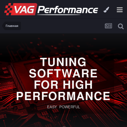
Главная
TUNING
SOFTWARE
FOR HIGH
PERFORMANCE
EASY POWERFUL