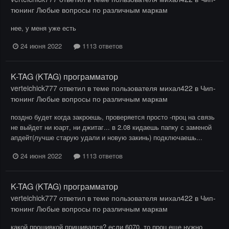
тюнинг Любые вопросы по различным маркам
нее, у меня уже есть
24 июня 2022
1113 ответов
K-TAG (KTAG) программатор
verteichick777
ответил в теме пользователя
михал422
в
Чип-
тюнинг Любые вопросы по различным маркам
поздно будет когда закроешь, проверяется просто -проц на связь
не выйдет ни юарт, ни джитаг... в 2.08 кидаешь папку с заменой
апдейт(лучше старую удали и новую закинь) подключаешь...
24 июня 2022
1113 ответов
K-TAG (KTAG) программатор
verteichick777
ответил в теме пользователя
михал422
в
Чип-
тюнинг Любые вопросы по различным маркам
какой прошивкой пришивался? если 6070, то проц еще нужно