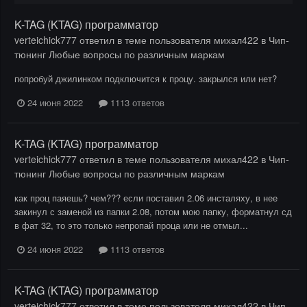
K-TAG (KTAG) программатор
verteichick777
ответил в теме пользователя
михал422
в
Чип-
тюнинг Любые вопросы по различным маркам
попробуй джилинком подключится к процу. закрылся или нет?
24 июня 2022
1113 ответов
K-TAG (KTAG) программатор
verteichick777
ответил в теме пользователя
михал422
в
Чип-
тюнинг Любые вопросы по различным маркам
как проц паяешь? чем??? если поставил 2.06 инсталяху, в нее
закинул с заменой из папки 2.08, потом мою папку, форматнул сд
в фат 32, то это только непропай проца или не отмыл...
24 июня 2022
1113 ответов
K-TAG (KTAG) программатор
verteichick777
ответил в теме пользователя
михал422
в
Чип-