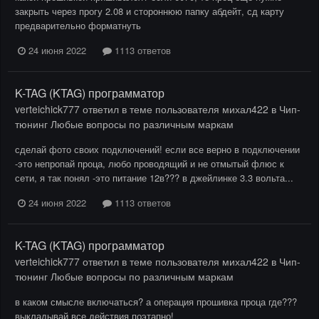
закрыть через прогу 2.08 и стороннюю папку абдейт, сд карту
предварительно форматнуть
24 июня 2022
1113 ответов
K-TAG (KTAG) программатор
verteichick777
ответил в теме пользователя
михал422
в
Чип-
тюнинг Любые вопросы по различным маркам
сделай фото своих подключений! если все верно в подключении
-это непропай проца, любо проводящий и не отмытый флюс к
сети, я так понял -это питание 12в??? в джейлинке 3.3 вольта...
24 июня 2022
1113 ответов
K-TAG (KTAG) программатор
verteichick777
ответил в теме пользователя
михал422
в
Чип-
тюнинг Любые вопросы по различным маркам
в каком смысле включаться? а операция прошивка проца где???
выкладывай все действия поэтапно!