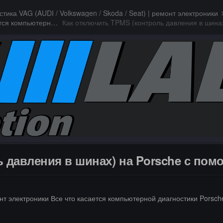
стика VAG (AUDI / Volkswagen / Skoda / Seat) | ремонт электроники
Диагностика Porsche | ремонт электроники Все что касается компьютерной диагностики Porsche и ремонта электронных систем управления.
 давления в шинах) на Porsche с пом
онт электроники Все что касается компьютерной диагностики Porsc