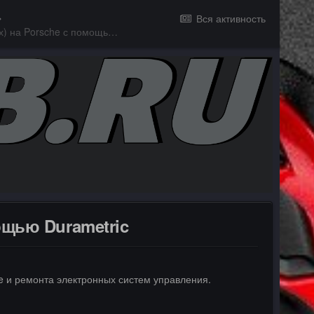
Вся активность
Как отключить TPMS (контроль давления в шинах) на Porsche с помощью Durametric
ощью Durametric
he и ремонта электронных систем управления.