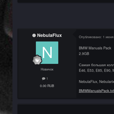
NebulaFlux
Опубликовано:
1 июня
BMW Manuals Pack
2.9GB
Самая большая колле
Новичок
E46, E53, E85, E90, M
1
NebulaFlux, Nebulari
0.00 RUB
BMWManualsPack.txt