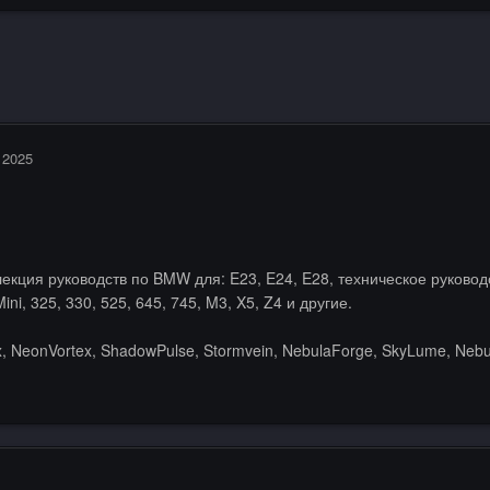
 2025
кция руководств по BMW для: E23, E24, E28, техническое руководст
ini, 325, 330, 525, 645, 745, M3, X5, Z4 и другие.
x, NeonVortex, ShadowPulse, Stormvein, NebulaForge, SkyLume, Nebu