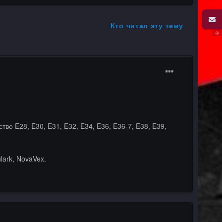
Кто читал эту тему
во E28, E30, E31, E32, E34, E36, E36-7, E38, E39,
lark, NovaVex.