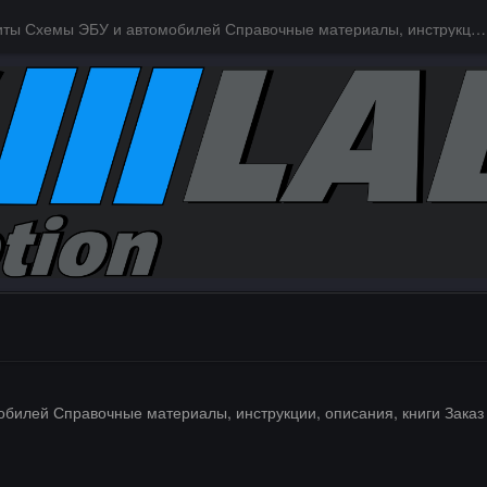
Даташиты Схемы ЭБУ и автомобилей Справочные материалы, инструкции, описания, книги Заказ и поиск схем ЭБУ и автомобилей
билей Справочные материалы, инструкции, описания, книги Заказ