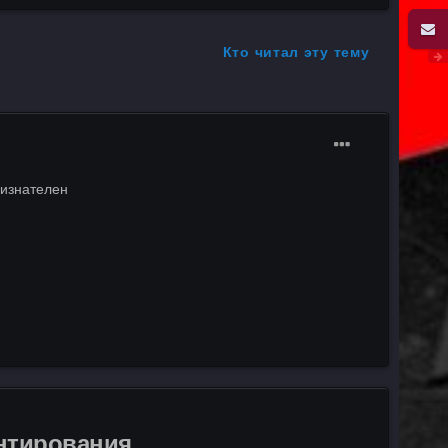
Кто читал эту тему
ризнателен
ентирования