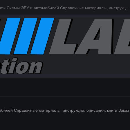
Даташиты Схемы ЭБУ и автомобилей Справочные материалы, инструкции, описания, книги Заказ и поиск схем ЭБУ и автомобилей
илей Справочные материалы, инструкции, описания, книги Заказ 