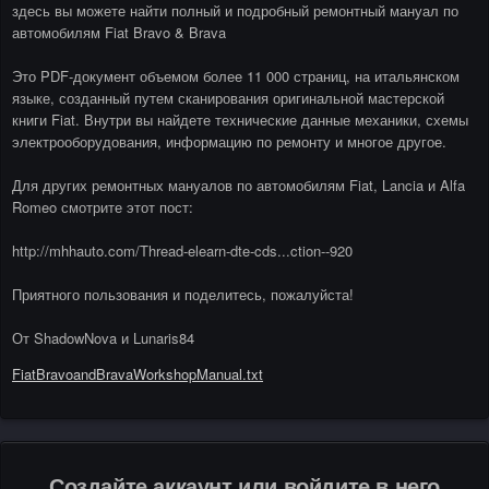
здесь вы можете найти полный и подробный ремонтный мануал по
автомобилям Fiat Bravo & Brava
Это PDF-документ объемом более 11 000 страниц, на итальянском
языке, созданный путем сканирования оригинальной мастерской
книги Fiat. Внутри вы найдете технические данные механики, схемы
электрооборудования, информацию по ремонту и многое другое.
Для других ремонтных мануалов по автомобилям Fiat, Lancia и Alfa
Romeo смотрите этот пост:
http://mhhauto.com/Thread-elearn-dte-cds...ction--920
Приятного пользования и поделитесь, пожалуйста!
От ShadowNova и Lunaris84
FiatBravoandBravaWorkshopManual.txt
Создайте аккаунт или войдите в него