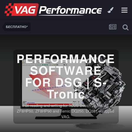
БЕСПЛАТНО*
PERFORMANCE
SOFTWARE
FOR DSG | S-
Tronic
Full reading and writing for TCUS Bosch ZF8HP45,
ZF8HP50, ZF8HP90 and Temic DQ250, DQ381 equipped
VAG.