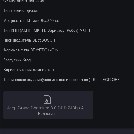
Объем двигателя:3.0л.
Тип топлива:дизель
Мощность в КВ или ЛС:240л.с.
Тип КПП (АКПП, МКПП, Вариатор, Робот):АКПП
Производитель ЭБУ:BOSCH
Формула типа ЭБУ:EDC17C79
Загрузчик:Ktag
Вариант чтения дампа:стол
Техническое задание(укажите ваши пожелания): St1 +EGR OFF
Jeep Grand Cherokee 3.0 CRD 243hp AT_10SW002640_stok_ktag.MPC.7z
Недоступно