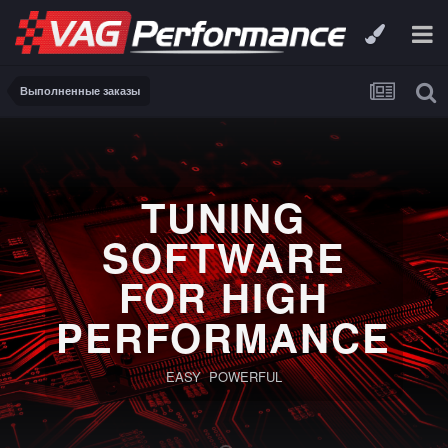
Выполненные заказы
TUNING
SOFTWARE
FOR HIGH
PERFORMANCE
EASY POWERFUL