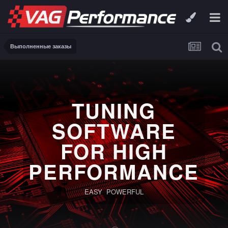
Выполненные заказы
TUNING
SOFTWARE
FOR HIGH
PERFORMANCE
EASY POWERFUL