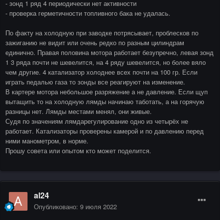
- зонд 1 ряд 4 периодически нет активности
- проверка герметичности топливного бака не удалась.
По факту на холодную при заводке потрясывает, проблесков по
зажиганию не видит или очень редко по разным цилиндрам
единично. Правая половина мотора работает безупречно, левая зонд
1 3 ряда почти не шевелится, на 4 ряду шевелится, но более вяло
чем другие. 4 катализатор холоднее всех почти на 100 гр. Если
играть педалью газа то зонды все реагируют на изменение.
В картере мотора небольшое разряжение а не давление. Если щуп
вытащить то на холодную лямды начинаю таботать, а на горячую
разницы нет. Лямды местами менял, они живые.
Судя по значениям лямдарегулирование одно из четырёх не
работает. Катализаторы проверены камерой и по давлению перед
ними манометром, в норме.
Прошу совета или опытом кто может поделится.
al24
Опубликовано:
9 июля 2022