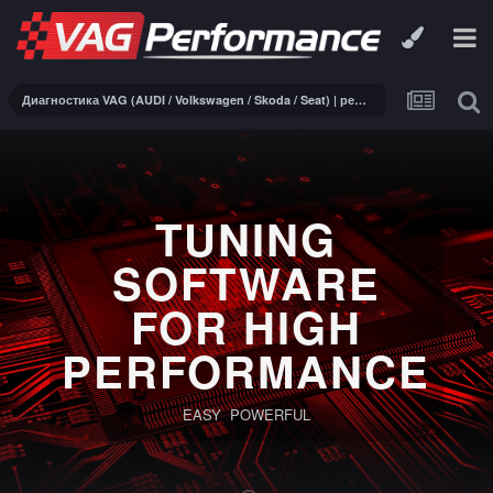
Диагностика VAG (AUDI / Volkswagen / Skoda / Seat) | ремонт электроники
PERFORMANCE
SOFTWARE
FOR DSG | S-
Tronic
Full reading and writing for TCUS Bosch ZF8HP45,
ZF8HP50, ZF8HP90 and Temic DQ250, DQ381 equipped
VAG.