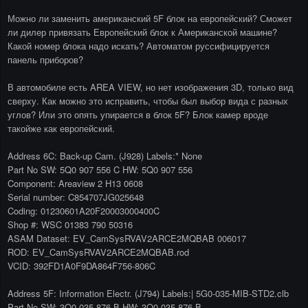
Можно ли заменить американский 5F блок на европейский? Сможет
ли дилер привязать Европейский блок к Американской машине?
Какой номер блока надо искать? Автоматом руссифицируется
панель приборов?
В автомобиле есть AREA VIEW, но нет изображения 3D, только вид
сверху. Как можно это исправить, чтобы был выбор вида с разных
углов? Или это опять упирается в блок 5F? Блок камер вроде
такойже как европейский.
Address 6C: Back-up Cam. (J928) Labels:* None
Part No SW: 5Q0 907 556 C HW: 5Q0 907 556
Component: Areaview 2 H13 0608
Serial number: C854707JG025648
Coding: 01230601A20F20003000400C
Shop #: WSC 01383 790 50316
ASAM Dataset: EV_CamSysRVAV2ARCE2MQBAB 006017
ROD: EV_CamSysRVAV2ARCE2MQBAB.rod
VCID: 392FD1A0F9DA864F756-806C
Address 5F: Information Electr. (J794) Labels:| 5G0-035-MIB-STD2.clb
Part No SW: 3Q0 035 876 B HW: 3Q0 035 876 B