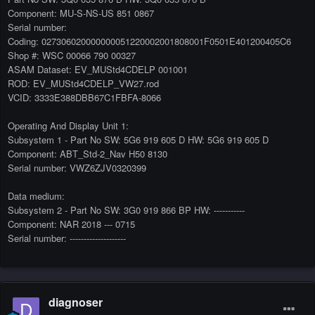
Component: MU-S-NS-US 851 0867
Serial number:
Coding: 027306020000000051220002001808001F0501E401200405C6
Shop #: WSC 00066 790 00327
ASAM Dataset: EV_MUStd4CDELP 001001
ROD: EV_MUStd4CDELP_VW27.rod
VCID: 3333E388DBB67C1FBFA-8066
Operating And Display Unit 1:
Subsystem 1 - Part No SW: 5G6 919 605 D HW: 5G6 919 605 D
Component: ABT_Std-2_Nav H50 8130
Serial number: VWZ6ZJV0320399
Data medium:
Subsystem 2 - Part No SW: 3G0 919 866 BP HW: -----------
Component: NAR 2018 --- 0715
Serial number: --------------------
diagnoser