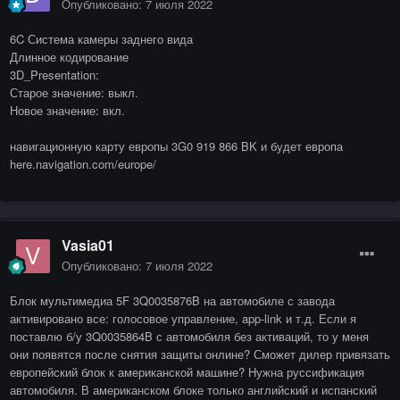
Опубликовано:
7 июля 2022
6C Система камеры заднего вида
Длинное кодирование
3D_Presentation:
Старое значение: выкл.
Новое значение: вкл.
навигационную карту европы 3G0 919 866 BK и будет европа
here.navigation.com/europe/
Vasia01
Опубликовано:
7 июля 2022
Блок мультимедиа 5F 3Q0035876B на автомобиле с завода
активировано все: голосовое управление, app-link и т.д. Если я
поставлю б/у 3Q0035864B с автомобиля без активаций, то у меня
они появятся после снятия защиты онлине? Сможет дилер привязать
европейский блок к американской машине? Нужна руссификация
автомобиля. В американском блоке только английский и испанский