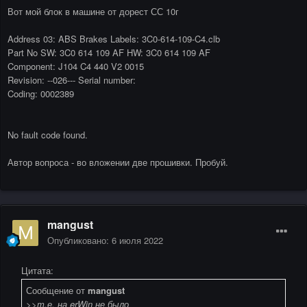
Вот мой блок в машине от дорест СС 10г
Address 03: ABS Brakes Labels: 3C0-614-109-C4.clb
Part No SW: 3C0 614 109 AF HW: 3C0 614 109 AF
Component: J104 C4 440 V2 0015
Revision: --026--- Serial number:
Coding: 0002389
No fault code found.
Автор вопроса - во вложении две прошивки. Пробуй.
mangust
Опубликовано:
6 июля 2022
Цитата:
Сообщение от
mangust
>>т.е. на erWin не было