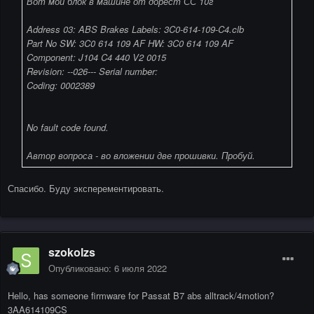
Вот мой блок в машине от дорест СС 10г
Address 03: ABS Brakes Labels: 3C0-614-109-C4.clb
Part No SW: 3C0 614 109 AF HW: 3C0 614 109 AF
Component: J104 C4 440 V2 0015
Revision: --026--- Serial number:
Coding: 0002389
No fault code found.
Автор вопроса - во вложении две прошивки. Пробуй.
Спасибо. Буду эксперементировать.
szokolzs
Опубликовано:
6 июля 2022
Hello, has someone firmware for Passat B7 abs alltrack/4motion?
3AA614109CS