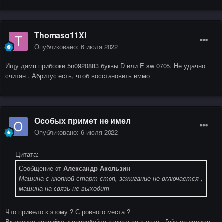
Thomaso11XI
Опубликовано:
6 июля 2022
Ищу дамп приборки 5n0920883 буквы D или E sw 0705. Не удачно
считан . Абритус есть, чтоб восстановить иммо
Особых примет не имел
Опубликовано:
6 июля 2022
Цитата:
Сообщение от
Александр Акользин
Машина с кнопкой старт стоп, зажигание не включается ,
машина на связь не выходит
Что привело к этому ? С ровного места ?
Включите аварийку и попробуйте связаться с авто . Гейт не залили