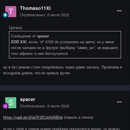
Thomaso11XI
Опубликовано:
6 июля 2022
Цитата:
Сообщение от
spacer
EDD XXI
, есть "d" 0705 до установки на авто, но у меня
после заливки ее в другую приборку "иммо_он", не вариант,
что абрикос в нее достучится.
ну в бут режим стоит попробовать через дамп загнать. Проблема в
исходном дампе, после кривых ручек
spacer
Опубликовано:
6 июля 2022
https://yadi.sk/d/ieOY2EUg3VABh4
(пароль в личке)
если у тебя в дампе номер приборки прочитался верно, то можно