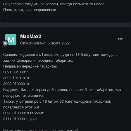
не успеваю следить за блогом, всегда есть что-то новое.
Посмотрим, сча посравниваю.
MadMax2
Опубликовано:
5 июля 2022
Сравнил кодировки с Гольфом, судя по 18 байту, светодиоды в
задних фонарях и передних габаритах.
Например передние габариты:
3091 00100011
3092
1
0101010
3093 0
1
000010
Выделил биты, которые добавились во всем блоке габаритов, как
передних так и задних.
Также, у октавии рс с 18 битом 33 (светодиодные габариты),
появляется этот бит.
3093 0
1
000010 габарит
3111 0
1
000011 дхо
Возможно он отвечает за проверку ламп?