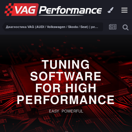
Диагностика VAG (AUDI / Volkswagen / Skoda / Seat) | ремонт электроники
PERFORMANCE
SOFTWARE
FOR DSG | S-
Tronic
Full reading and writing for TCUS Bosch ZF8HP45,
ZF8HP50, ZF8HP90 and Temic DQ250, DQ381 equipped
VAG.