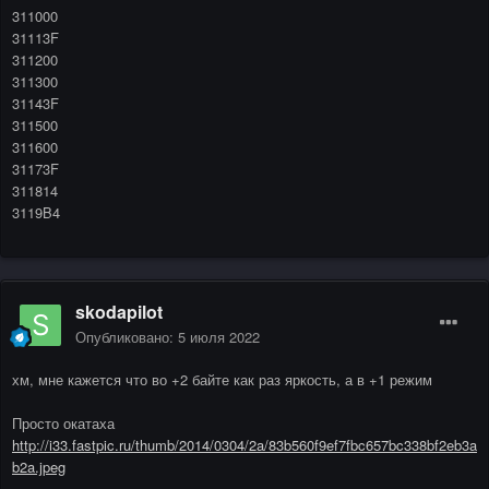
311000
31113F
311200
311300
31143F
311500
311600
31173F
311814
3119B4
skodapilot
Опубликовано:
5 июля 2022
хм, мне кажется что во +2 байте как раз яркость, а в +1 режим
Просто окатаха
http://i33.fastpic.ru/thumb/2014/0304/2a/83b560f9ef7fbc657bc338bf2eb3a
b2a.jpeg