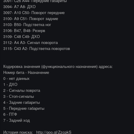
3091- C26 A44- Передние габариты
3094- A7 A8- ДХО
3097- A10 C50- Поворот передние
3100- A9 C51- Поворот задние
3103- B50- Подстветка ног
3106- B47, B48- Резерв
3109- С48 С49- ДХО
3112- A4 A3- Сигнал поворота
3115- C43 A2- Подстветка поворотов
Кодировка значения (функционального назначения) адреса:
Номер бита - Назначение
0 - нет данных
1 - ДХО
2 - Сигналы поврота
3 - Стоп-сигналы
4 - Задние габариты
5 - Передние габариты
6 - ПТФ
7 - Задний ход
История поиска: _http://goo.gl/ZzcpkS