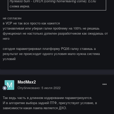
Нулевой бит - CH/LH (coming home/leaving come). Если
схема верна.
не согласен
в VCP не так все просто как кажется
устанавливая или убирая галки проблему на 100% не решишь
функционал не настолько допилен разработчиком как ожидаешь от
него
сегодня параметрировал платформу PQ35 галку ставишь а
результат не происходит одного условия мало нужна система
условий
MadMax2
Опубликовано:
5 июля 2022
Так ведь часть в длинном кодировании параметризуется.
И в алгоритме выбора задней ПТФ, присутствует условие, в
зависимости какая лампа является ДХО.