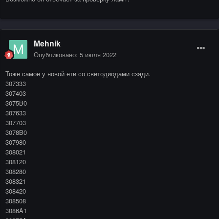
Mehnik
Опубликовано:
5 июля 2022
Тоже самое у новой ети со светодиодами сзади.
307333
307403
3075B0
307633
307703
3078B0
307980
308021
308120
308280
308321
308420
308508
3086A1