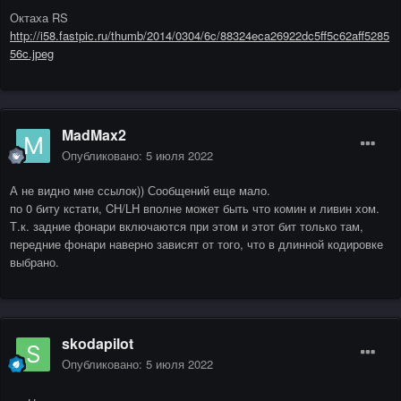
Октаха RS
http://i58.fastpic.ru/thumb/2014/0304/6c/88324eca26922dc5ff5c62aff5285
56c.jpeg
MadMax2
Опубликовано:
5 июля 2022
А не видно мне ссылок)) Сообщений еще мало.
по 0 биту кстати, CH/LH вполне может быть что комин и ливин хом.
Т.к. задние фонари включаются при этом и этот бит только там,
передние фонари наверно зависят от того, что в длинной кодировке
выбрано.
skodapilot
Опубликовано:
5 июля 2022