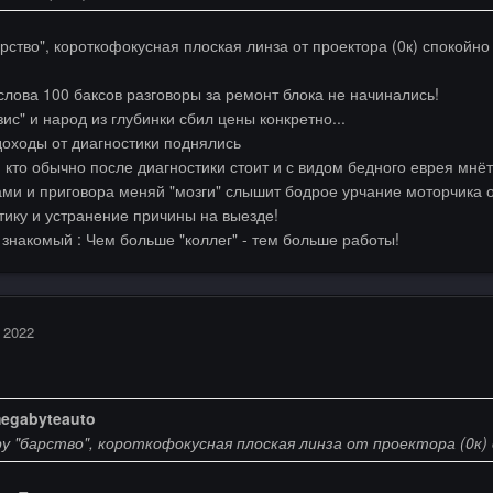
рство", короткофокусная плоская линза от проектора (0к) спокойно 
 слова 100 баксов разговоры за ремонт блока не начинались!
ис" и народ из глубинки сбил цены конкретно...
доходы от диагностики поднялись
х, кто обычно после диагностики стоит и с видом бедного еврея мнёт в
ами и приговора меняй "мозги" слышит бодрое урчание моторчика о
ику и устранение причины на выезде!
й знакомый : Чем больше "коллег" - тем больше работы!
 2022
egabyteauto
у "барство", короткофокусная плоская линза от проектора (0к) 