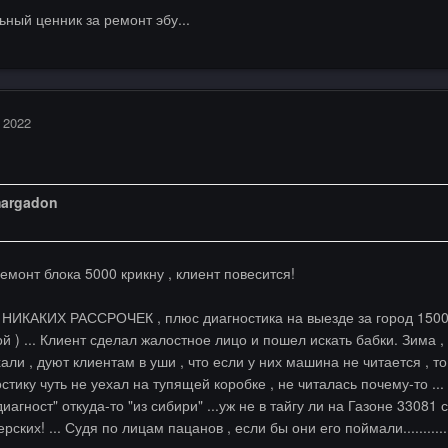
ный ценник за ремонт эбу...
 2022
argadon
емонт блока 5000 крикну , клиент повесится!
 НИКАКИХ РАССРОЧЕК , плюс диагностика на выезде за город 1500 
 ) ... Клиент сделал жалостное лицо и пошел искать бабки. Зима ,
али , дуют клиентам в уши , что если у них машина не читается , то
стику чуть не уехал на тупящей коробке , не читалась почему-то ..
иагност" откуда-то "из сибири" ...уж не в тайгу ли на Газоне 3308
ских! ... Судя по лицам пацанов , если бы они его поймали.............