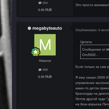
304
Это просто минималь
0.00 RUB
megabyteauto
Опубликовано:
3 июля
Цитата:
Сообщение от
m
От5000...
Новичок
Если только за сам р
658
0.00 RUB
Я ему сказал 3000 И
управление заслонкой
каких-то дятла приех
Краснодар на диагно
Летом другой чудо-"д
на блок впрыска Питер