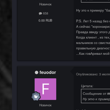
Новичок
Ну это к примеру "ба
658
0.00 RUB
P.S. Лет 5 назад без
А сейчас "коронакриз
Правда ввиду этого 
Когда клиент , из те
мальчиков со свистк
правильную диагност
...Как говАривал мо
feuodor
Опубликовано:
3 июля
Цитата:
Сообщение от
m
Ну это к пример
Новичок