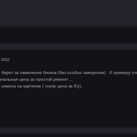
 2022
ко берёт за оживление блоков (без особых заморочек) . К примеру 
начальная цена за простой ремонт ...
симоса на картинке ( снизу цена за б\у).