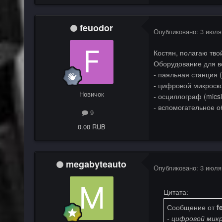
feuodor
Опубликовано:
3 июля
Костян, полагаю тво
Оборудование для в
- паяльная станция (
- цифровой микроско
Новичок
- осциллограф (micsig
- вспомогательное о
9
0.00 RUB
megabyteauto
Опубликовано:
3 июля
Цитата:
Сообщение от
f
- цифровой микр