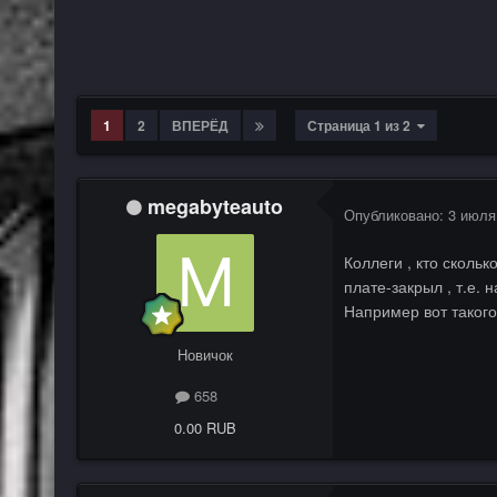
1
2
ВПЕРЁД
Страница 1 из 2
megabyteauto
Опубликовано:
3 июля
Коллеги , кто сколь
плате-закрыл , т.е. 
Например вот такого 
Новичок
658
0.00 RUB