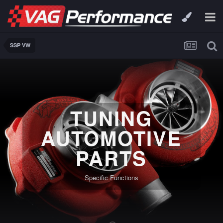
SSP VW
TUNING
AUTOMOTIVE
PARTS
Specific Functions