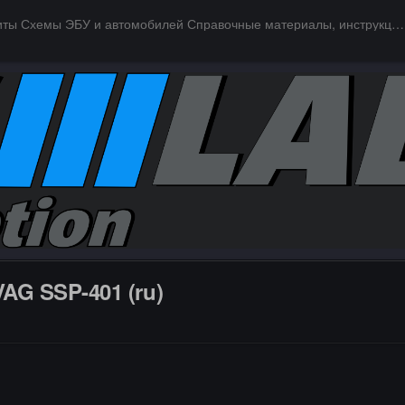
Даташиты Схемы ЭБУ и автомобилей Справочные материалы, инструкции, описания, книги Заказ и поиск схем ЭБУ и автомобилей
VAG SSP-401 (ru)