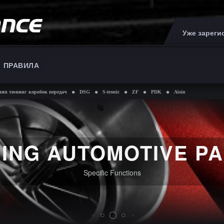
Уже зарег
ПРАВИЛА
нг коробок передач
DSG
S-tronic
ZF
PDK
Aisin
ING AUTOMOTIVE P
Specific Functions