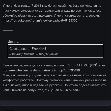
У меня был гольф 7 2013 г.в. бензиновый, глубоко не копался по
части электрических схем, двигателя и т.д., но все что касалось
сборки/разборки всегда находил. У меня стояла вот эта версия:
https://rutracker.net/forum/viewtopic.php?t=5129306
----------
Цитата:
Сообщение от
FranklinS
а ссылку можно на новую эльзу
Самое новое, что удалось найти, но там ТОЛЬКО НЕМЕЦКИЙ язык:
http://maintracker.org/forum/viewtopic.php?t=5390499
Мне, как человеку изучавшему английский, на немецком ооочень не
комфортно работать. Поэтому пытаюсь найти данный релиз либо на
английском, либо в идеале на русском. Но что-то подсказывает что
найти ничего не получится, т.к. ушли они в онлайн