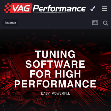
Главная
TUNING
SOFTWARE
FOR HIGH
PERFORMANCE
EASY POWERFUL