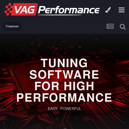
Главная
TUNING
SOFTWARE
FOR HIGH
PERFORMANCE
EASY POWERFUL