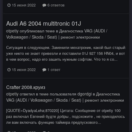
15 июня 2022
6 ответов
Audi A6 2004 multitronic 01J
otpetiy
опубликовал теме в
Диагностика VAG (AUDI /
Volkswagen / Skoda / Seat) | ремонт электроники
Ситуация в следующем. Заменили мехатроник, какой был старый
уже никто не знает привезли и поставили 01J 927 156 HN04, и вот
в чем вопрос, надо его зашить нужным софтом. Что то я со...
15 июня 2022
1 ответ
Crafter 2008.круиз
otpetiy
ответил в теме пользователя
dgordgi
в
Диагностика
VAG (AUDI / Volkswagen / Skoda / Seat) | ремонт электроники
[QUOTE=DyadyaLeha;870220] Цитата: Сообщение от otpetiy 100
раз включал Евгений будте добры , подскожите , не приходилось
ли вам включать функцию таймера предпускового...