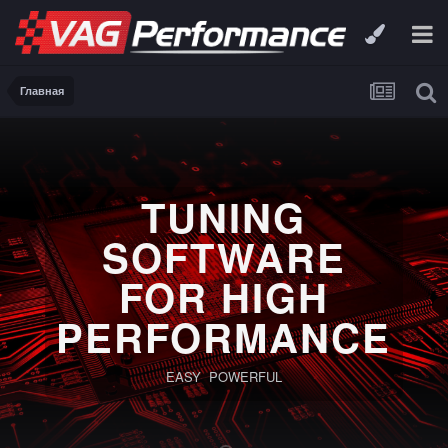
Главная
TUNING
SOFTWARE
FOR HIGH
PERFORMANCE
EASY POWERFUL