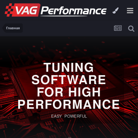
Главная
TUNING
SOFTWARE
FOR HIGH
PERFORMANCE
EASY POWERFUL