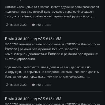
Цитата: Сообщение от filxomor Привет дружище если разобрался
подскажи плиз уже второй день мучаюсь заранее благодарен
смог да. в кейгене, challenge key переписывай руками и дату...
15 мая 2022
162 ответа
Piwis 3 38.400 под VAS 6154 VM
mbenzer
ответил в теме пользователя
7ruswolf
в
Диагностика
Porsche | ремонт электроники Все что касается
компьютерной диагностики Porsche и ремонта электронных
систем управления.
подскажите пожалуйста, что я делаю не так? делаю всё по
инструкции, но серийник не создаётся. ошибка - все поля должны
быть заполнены перед нажатием кнопки сгенерировать. я...
15 мая 2022
162 ответа
Piwis 3 38.400 под VAS 6154 VM
mbenzer
ответил в теме пользователя
7ruswolf
в
Диагностика