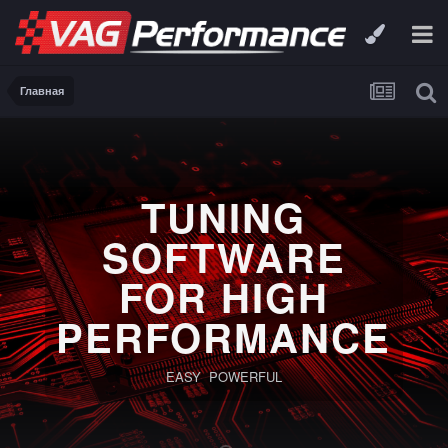
Главная
TUNING
SOFTWARE
FOR HIGH
PERFORMANCE
EASY POWERFUL