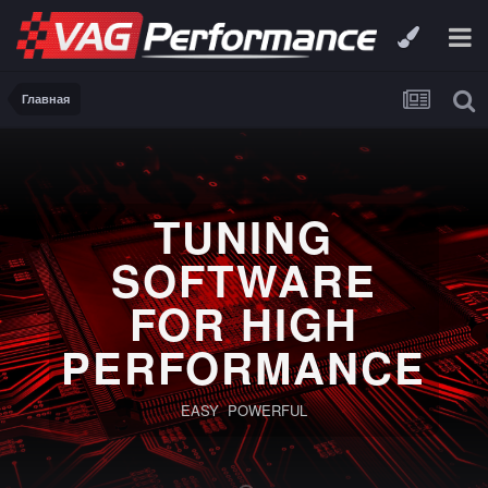
Главная
TUNING
SOFTWARE
FOR HIGH
PERFORMANCE
EASY POWERFUL