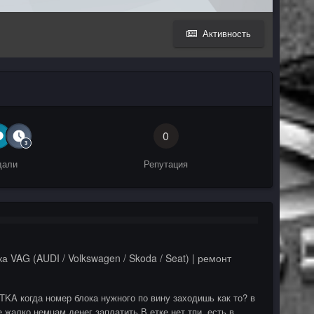
Активность
0
дали
Репутация
а VAG (AUDI / Volkswagen / Skoda / Seat) | ремонт
TKA когда номер блока нужного по вину заходишь как то? в
жалко немцам денег заплатить В етке нет тпи, есть в