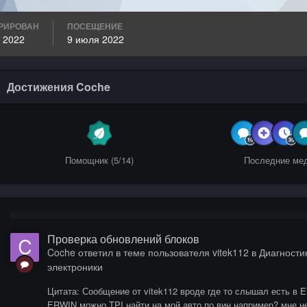
РИРОВАН
ПОСЕЩЕНИЕ
 2022
9 июля 2022
Достижения Coche
Помощник (5/14)
Последние ме
Проверка обновлений блоков
Coche
ответил в теме пользователя
vitek112
в
Диагностик
электроники
Цитата: Сообщение от vitek112 вроде где то слышал есть в E
ERWIN можно TPI найти на мой авто по вин например? мне не 