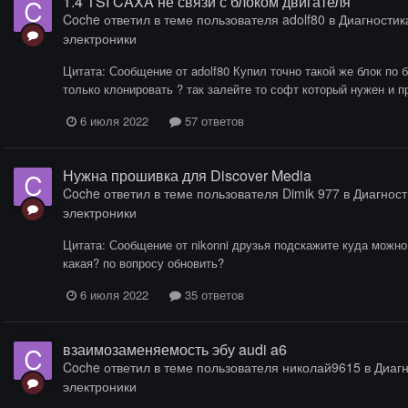
1.4 TSI CAXA не связи с блоком двигателя
Coche
ответил в теме пользователя
adolf80
в
Диагностика
электроники
Цитата: Сообщение от adolf80 Купил точно такой же блок по б
только клонировать ? так залейте то софт который нужен и 
6 июля 2022
57 ответов
Нужна прошивка для Discover Media
Coche
ответил в теме пользователя
Dimik 977
в
Диагност
электроники
Цитата: Сообщение от nikonni друзья подскажите куда можн
какая? по вопросу обновить?
6 июля 2022
35 ответов
взаимозаменяемость эбу audi a6
Coche
ответил в теме пользователя
николай9615
в
Диагн
электроники