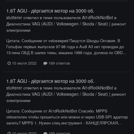
1.8T AGU - дёргается мотор на 3000 об.
stutterer
ответил в теме пользователя
Ai1dRo0kNotBot
в
Диагностика VAG (AUDI / Volkswagen / Skoda / Seat) | ремонт
электроники
Цитата: Сообщение от veloseeped Пишутся Шкоды Октавия. В
Гольфах первых выпусков 97-98 года и Audi A3 нет проводки до
13-пина ОБД В шапке темы, машина 1999 года, должна по OBD...
10 июля 2022
169 ответов
1.8T AGU - дёргается мотор на 3000 об.
stutterer
ответил в теме пользователя
Ai1dRo0kNotBot
в
Диагностика VAG (AUDI / Volkswagen / Skoda / Seat) | ремонт
электроники
Цитата: Сообщение от Ai1dRo0kNotBot Спасибо. MPPS
обязателен чтобы прошиться или можно и через USB-SPI адаптер
залить? MPPS 1. Нужен спец инструмент - КАНЦЕЛЯРСКАЯ...
10 июля 2022
169 ответов