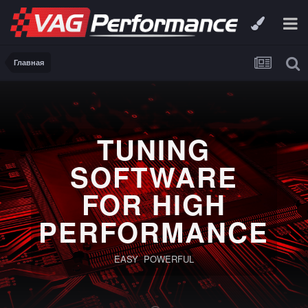
Главная
TUNING
SOFTWARE
FOR HIGH
PERFORMANCE
EASY POWERFUL