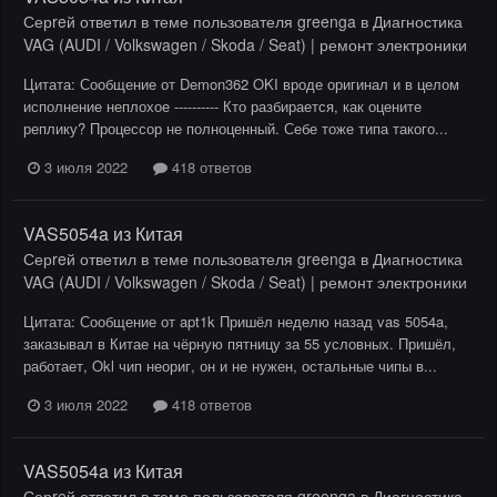
Серreй
ответил в теме пользователя
greenga
в
Диагностика
VAG (AUDI / Volkswagen / Skoda / Seat) | ремонт электроники
Цитата: Сообщение от Demon362 OKI вроде оригинал и в целом
исполнение неплохое ---------- Кто разбирается, как оцените
реплику? Процессор не полноценный. Себе тоже типа такого...
3 июля 2022
418 ответов
VAS5054a из Китая
Серreй
ответил в теме пользователя
greenga
в
Диагностика
VAG (AUDI / Volkswagen / Skoda / Seat) | ремонт электроники
Цитата: Сообщение от apt1k Пришёл неделю назад vas 5054a,
заказывал в Китае на чёрную пятницу за 55 условных. Пришёл,
работает, Okl чип неориг, он и не нужен, остальные чипы в...
3 июля 2022
418 ответов
VAS5054a из Китая
Серreй
ответил в теме пользователя
greenga
в
Диагностика