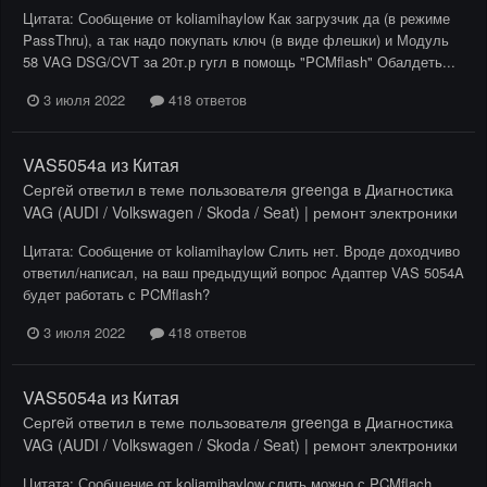
Цитата: Сообщение от koliamihaylow Как загрузчик да (в режиме
PassThru), а так надо покупать ключ (в виде флешки) и Модуль
58 VAG DSG/CVT за 20т.р гугл в помощь "PCMflash" Обалдеть...
3 июля 2022
418 ответов
VAS5054a из Китая
Серreй
ответил в теме пользователя
greenga
в
Диагностика
VAG (AUDI / Volkswagen / Skoda / Seat) | ремонт электроники
Цитата: Сообщение от koliamihaylow Слить нет. Вроде доходчиво
ответил/написал, на ваш предыдущий вопрос Адаптер VAS 5054A
будет работать с PCMflash?
3 июля 2022
418 ответов
VAS5054a из Китая
Серreй
ответил в теме пользователя
greenga
в
Диагностика
VAG (AUDI / Volkswagen / Skoda / Seat) | ремонт электроники
Цитата: Сообщение от koliamihaylow слить можно с PCMflach.