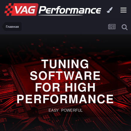
Главная
TUNING
SOFTWARE
FOR HIGH
PERFORMANCE
EASY POWERFUL