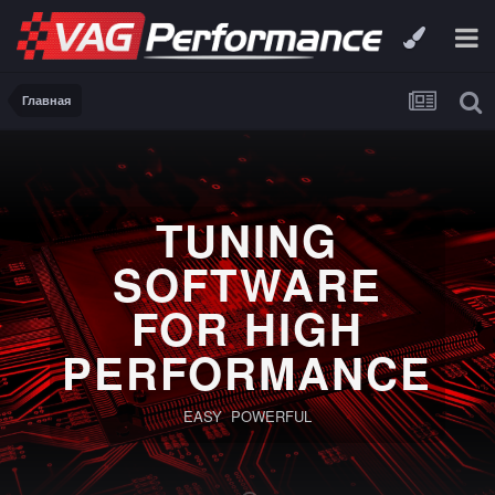
Главная
TUNING
SOFTWARE
FOR HIGH
PERFORMANCE
EASY POWERFUL