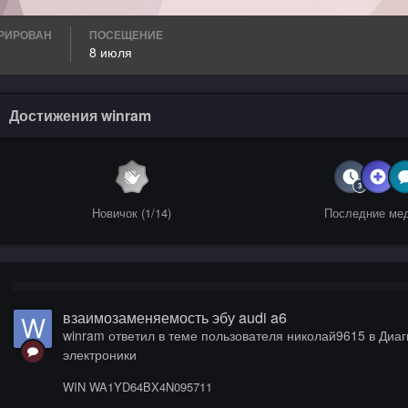
РИРОВАН
ПОСЕЩЕНИЕ
8 июля
Достижения winram
Новичок (1/14)
Последние ме
взаимозаменяемость эбу audi a6
winram
ответил в теме пользователя
николай9615
в
Диаг
электроники
WIN WA1YD64BX4N095711