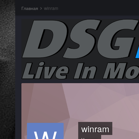
Главная
winram
winram