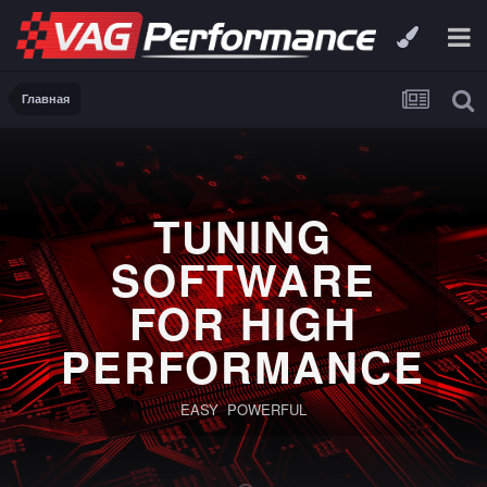
Главная
TUNING
SOFTWARE
FOR HIGH
PERFORMANCE
EASY POWERFUL