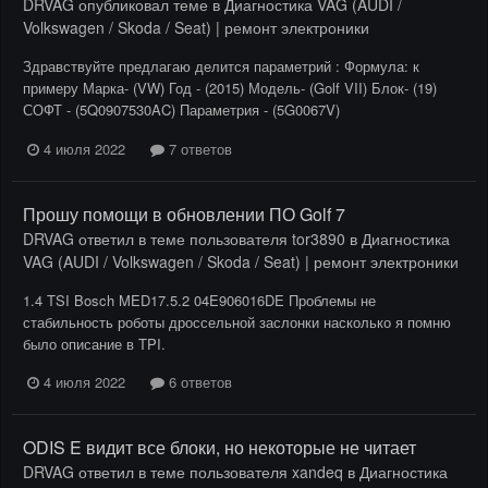
DRVAG
опубликовал теме в
Диагностика VAG (AUDI /
Volkswagen / Skoda / Seat) | ремонт электроники
Здравствуйте предлагаю делится параметрий : Формула: к
примеру Марка- (VW) Год - (2015) Модель- (Golf VII) Блок- (19)
СОФТ - (5Q0907530AC) Параметрия - (5G0067V)
4 июля 2022
7 ответов
Прошу помощи в обновлении ПО Golf 7
DRVAG
ответил в теме пользователя
tor3890
в
Диагностика
VAG (AUDI / Volkswagen / Skoda / Seat) | ремонт электроники
1.4 TSI Bosch MED17.5.2 04E906016DE Проблемы не
стабильность роботы дроссельной заслонки насколько я помню
было описание в TPI.
4 июля 2022
6 ответов
ODIS E видит все блоки, но некоторые не читает
DRVAG
ответил в теме пользователя
xandeq
в
Диагностика