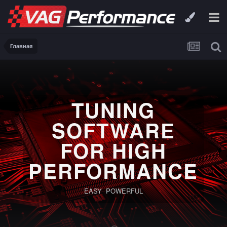
Главная
TUNING
SOFTWARE
FOR HIGH
PERFORMANCE
EASY POWERFUL