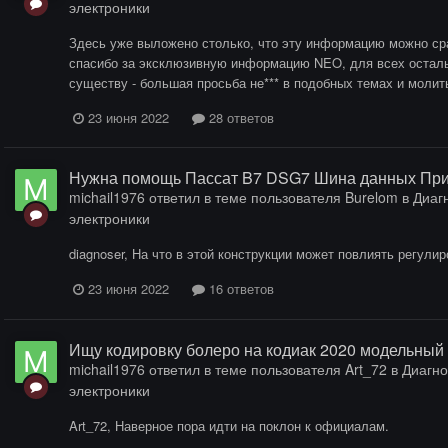
электроники
Здесь уже выложено столько, что эту информацию можно ср
спасибо за эксклюзивную информацию NEO, для всех осталь
существу - большая просьба не*** в подобных темах и молит
23 июня 2022
28 ответов
Нужна помощь Пассат B7 DSG7 Шина данных Пр
michail1976
ответил в теме пользователя
Burelom
в
Диагн
электроники
diagnoser, На что в этой конструкции может повлиять регулир
23 июня 2022
16 ответов
Ищу кодировку болеро на кодиак 2020 модельный 
michail1976
ответил в теме пользователя
Art_72
в
Диагно
электроники
Art_72, Наверное пора идти на поклон к официалам.