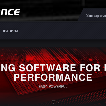
Уже зарег
ПРАВИЛА
I
ING SOFTWARE FOR 
PERFORMANCE
EASY POWERFUL