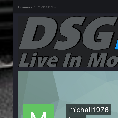
Главная
michail1976
michail1976