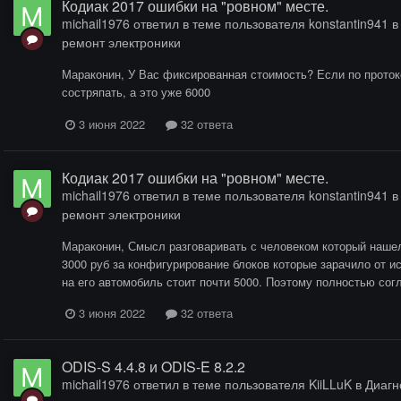
Кодиак 2017 ошибки на "ровном" месте.
michail1976
ответил в теме пользователя
konstantin941
ремонт электроники
Мараконин, У Вас фиксированная стоимость? Если по протоко
состряпать, а это уже 6000
3 июня 2022
32 ответа
Кодиак 2017 ошибки на "ровном" месте.
michail1976
ответил в теме пользователя
konstantin941
ремонт электроники
Мараконин, Смысл разговаривать с человеком который нашел
3000 руб за конфигурирование блоков которые зарачило от и
на его автомобиль стоит почти 5000. Поэтому полностью согла
3 июня 2022
32 ответа
ODIS-S 4.4.8 и ODIS-E 8.2.2
michail1976
ответил в теме пользователя
KiiLLuK
в
Диагн