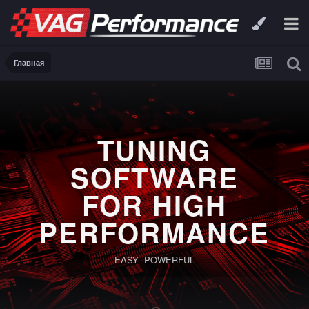
Главная
TUNING
SOFTWARE
FOR HIGH
PERFORMANCE
EASY POWERFUL