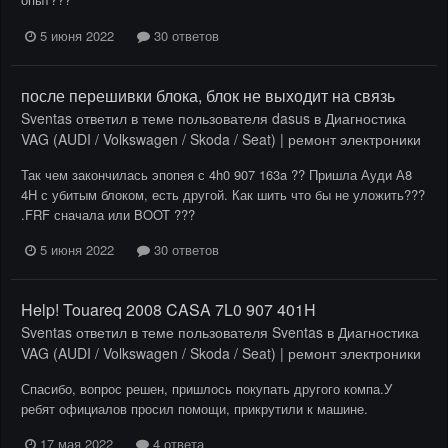
5 июня 2022
30 ответов
после перешивки блока, блок не выходит на связь
Sventas
ответил в теме пользователя
dasus
в
Диагностика
VAG (AUDI / Volkswagen / Skoda / Seat) | ремонт электроники
Так чем закончилась эпопея с 4h0 907 163a ?? Пришла Ауди А8
4H с убитым блоком, есть другой. Как шить что бы не уложить???
.FRF сначала или BOOT ???
5 июня 2022
30 ответов
Help! Touareq 2008 CASA 7L0 907 401H
Sventas
ответил в теме пользователя
Sventas
в
Диагностика
VAG (AUDI / Volkswagen / Skoda / Seat) | ремонт электроники
Спасибо, вопрос решен, пришлось покупать другого компа.У
ребят официалов просил помощи, прикрутили к машине.
17 мая 2022
4 ответа