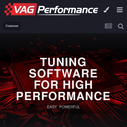
Главная
TUNING
SOFTWARE
FOR HIGH
PERFORMANCE
EASY POWERFUL