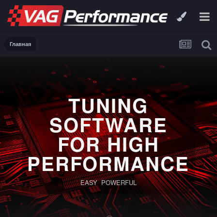
Главная
TUNING
SOFTWARE
FOR HIGH
PERFORMANCE
EASY POWERFUL