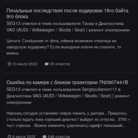
Печальные последствия после кодировки 18го байта
9го блока
SEG13
ответил в теме пользователя
Тахир
в
Диагностика
VAG (AUDI / Volkswagen / Skoda / Seat) | ремонт электроники
Цитата: Сообщение от dima_odessa возможно откатица на
заводскую кодировку? Если выходные ключи не спалите, то
можно.
10 июля 2022
30 ответов
Ошибка по камере с блоком траектории 7N0907441B
SEG13
ответил в теме пользователя
Sergeyulianov111
в
Диагностика VAG (AUDI / Volkswagen / Skoda / Seat) | ремонт
электроники
Наконец сегодня установил новую панель у дилера . Пришлось
столько ждать пока хороший диагност выйдет из отпуска . 3700 +
тест стрелок . Можно изменять (увеличить) шрифт показаний...
9 июля 2022
248 ответов