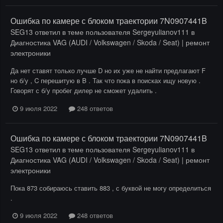
Ошибка по камере с блоком траектории 7N0907441B
SEG13
ответил в теме пользователя
Sergeyulianov111
в
Диагностика VAG (AUDI / Volkswagen / Skoda / Seat) | ремонт
электроники
Да нет ставят только лучше D но их уже не найти предлагают F
но б/у , C перешитую в B . Так что пока в поисках ищу новую .
Говорят с б/у пробег дилер не сможет удалить .
9 июля 2022
248 ответов
Ошибка по камере с блоком траектории 7N0907441B
SEG13
ответил в теме пользователя
Sergeyulianov111
в
Диагностика VAG (AUDI / Volkswagen / Skoda / Seat) | ремонт
электроники
Пока 873 собираюсь ставить 883 , с буквой не могу определиться
.
9 июля 2022
248 ответов