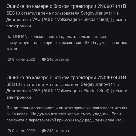
Ошибка по камере с блоком траектории 7N0907441B
SEG13
ответил в теме пользователя
Sergeyulianov111
в
Диагностика VAG (AUDI / Volkswagen / Skoda / Seat) | ремонт
электроники
На TIGUAN сколько я помню сделать нельзя питание
присутствует только при вкл. зажигании . Skoda думаю запитана
так же .
9 июля 2022
248 ответов
Ошибка по камере с блоком траектории 7N0907441B
SEG13
ответил в теме пользователя
Sergeyulianov111
в
Диагностика VAG (AUDI / Volkswagen / Skoda / Seat) | ремонт
электроники
Я с дилером договорился и он категорически принуждает что бы
была новая . Но думаю что этот каприз смогу уладить . Если
поможете с перестановкой приборки буду рад , тем более что...
9 июля 2022
248 ответов