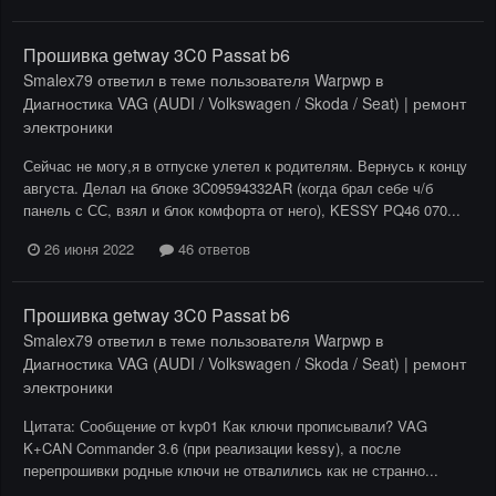
Прошивка getway 3C0 Passat b6
Smalex79
ответил в теме пользователя
Warpwp
в
Диагностика VAG (AUDI / Volkswagen / Skoda / Seat) | ремонт
электроники
Сейчас не могу,я в отпуске улетел к родителям. Вернусь к концу
августа. Делал на блоке 3C09594332AR (когда брал себе ч/б
панель с СС, взял и блок комфорта от него), KESSY PQ46 070...
26 июня 2022
46 ответов
Прошивка getway 3C0 Passat b6
Smalex79
ответил в теме пользователя
Warpwp
в
Диагностика VAG (AUDI / Volkswagen / Skoda / Seat) | ремонт
электроники
Цитата: Сообщение от kvp01 Как ключи прописывали? VAG
K+CAN Commander 3.6 (при реализации kessy), а после
перепрошивки родные ключи не отвалились как не странно...