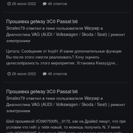
26 июня 2022
46 ответов
Прошивка getway 3C0 Passat b6
Smalex79
ответил в теме пользователя
Warpwp
в
Диагностика VAG (AUDI / Volkswagen / Skoda / Seat) | ремонт
электроники
Цитата: Сообщение от kvp01 И какие дополнительные функции
Вы после этого смогли реализовать? Хочу оценить
целесообразность этого мероприятия. Установка Kessy(для...
26 июня 2022
46 ответов
Прошивка getway 3C0 Passat b6
Smalex79
ответил в теме пользователя
Warpwp
в
Диагностика VAG (AUDI / Volkswagen / Skoda / Seat) | ремонт
электроники
Шей прошивкой 3C0907530N__0172, как на Драйв2 пишут, что при
условии что гейт у тебя новый, то можешь получить N. У меня
гейт 3C0907530Е был конца 2008 года, на выходе получил себе...