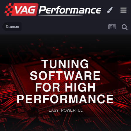
Главная
TUNING
SOFTWARE
FOR HIGH
PERFORMANCE
EASY POWERFUL