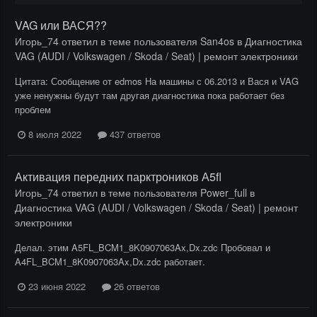
VAG или ВАСЯ??
Игорь_74
ответил в теме пользователя
San4os
в
Диагностика
VAG (AUDI / Volkswagen / Skoda / Seat) | ремонт электроники
Цитата: Сообщение от edmos На машины с 06.2013 и Вася и VAG
уже ненужны будут там другая диагностика пока работает без
проблем
8 июля 2022
437 ответов
Активация передних парктроников А5fl
Игорь_74
ответил в теме пользователя
Power_full
в
Диагностика VAG (AUDI / Volkswagen / Skoda / Seat) | ремонт
электроники
Делал. этим A5FL_BCM1_8K0907063Ax,Dx.zdc Пробовал и
A4FL_BCM1_8K0907063Ax,Dx.zdc работает.
23 июня 2022
26 ответов