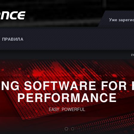
Уже зарег
ПРАВИЛА
INNOVATIVE 
NCE SOFTWARE FOR
Tronic
iting for TCUS Bosch ZF8HP45, ZF8HP50, ZF8HP90 and Temic DQ250,