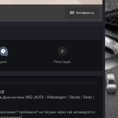
Активность
0
дали
Репутация
1B
в
Диагностика VAG (AUDI / Volkswagen / Skoda / Seat) |
рокатывает? пробовали? на тигуане через vas активируется.
 складывания?