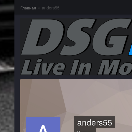
Главная
anders55
anders55