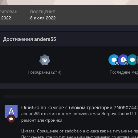
РИРОВАН
ПОСЕЩЕНИЕ
 2022
8 июля 2022
Достижения anders55
Новобранец (2/14)
Последние ме
Ошибка по камере с блоком траектории 7N090744
anders55
ответил в теме пользователя
Sergeyulianov111
ремонт электроники
Цитата: Сообщение от zadolbalo а фишка как на тигуане не п
Подскажете, где по тигуану найти информацию по активации