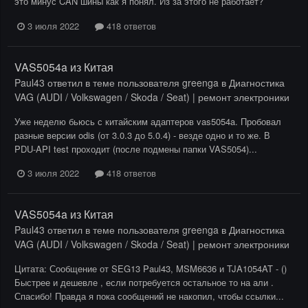
это минус CAN шины как я понял. Из за этого не работает?
3 июля 2022
418 ответов
VAS5054a из Китая
Paul43
ответил в теме пользователя
greenga
в
Диагностика
VAG (AUDI / Volkswagen / Skoda / Seat) | ремонт электроники
Уже неделю бьюсь с китайским адаптеров vas5054a. Пробовал
разные версии odis (от 3.0.3 до 5.0.4) - везде одно и то же. В
PDU-API test проходит (после подмены папки VAS5054)...
3 июля 2022
418 ответов
VAS5054a из Китая
Paul43
ответил в теме пользователя
greenga
в
Диагностика
VAG (AUDI / Volkswagen / Skoda / Seat) | ремонт электроники
Цитата: Сообщение от SEG13 Paul43, MSM6636 и TJA1054AT - ()
Быстрее и дешевле , если потребуется остальное то на али .
Спасибо! Правда я пока сообщений не накопил, чтобы ссылки...