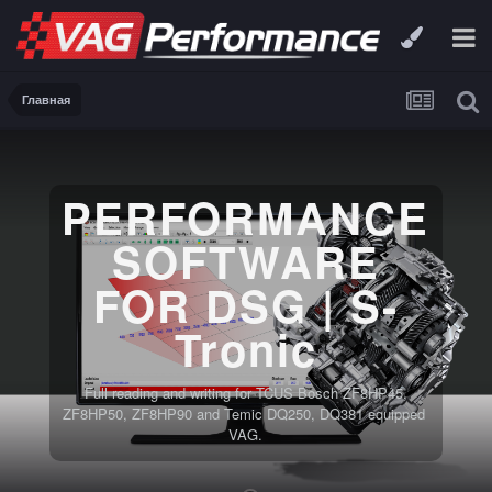
Главная
PERFORMANCE
SOFTWARE
FOR DSG | S-
Tronic
Full reading and writing for TCUS Bosch ZF8HP45,
ZF8HP50, ZF8HP90 and Temic DQ250, DQ381 equipped
VAG.