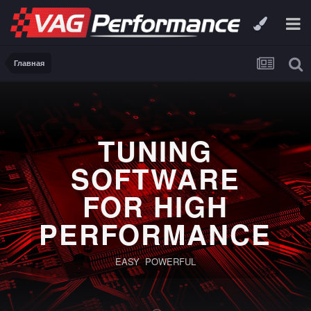
Главная
TUNING
SOFTWARE
FOR HIGH
PERFORMANCE
EASY POWERFUL