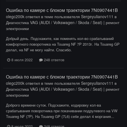
Ошибка по камере с блоком траектории 7N0907441B
olegc200k
ответил в теме пользователя
Sergeyulianov111
в
Диагностика VAG (AUDI / Volkswagen / Skoda / Seat) | ремонт
электроники
Добрый день. Подскажите, как поменять кол-во срабатываний
комфортного поворотника на Touareg NF 7P 2013г. На Touareg GP
делал, на NF не могу найти. Спасибо.
8 июля 2022
248 ответов
Ошибка по камере с блоком траектории 7N0907441B
olegc200k
ответил в теме пользователя
Sergeyulianov111
в
Диагностика VAG (AUDI / Volkswagen / Skoda / Seat) | ремонт
электроники
Доброго времени суток. Подскажите, кодировку кол-ва
срабатывания поворотника при покачивании подрулевого на VW
Touareg NF (7P). На Touareg GP (7L6) себе делал 4 моргания...
8 июля 2022
248 ответов