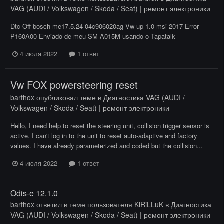
VAG (AUDI / Volkswagen / Skoda / Seat) | ремонт электроники
Dtc Off bosch me17.5.24 04c906020ag Vw up 1.0 msi 2017 Error
P160A00 Enviado de meu SM-A015M usando o Tapatalk
4 июля 2022
1 ответ
Vw FOX powersteering reset
barthox
опубликовал теме в
Диагностика VAG (AUDI /
Volkswagen / Skoda / Seat) | ремонт электроники
Hello, I need help to reset the steering unit, collision trigger sensor is
active. I can't log in to the unit to reset auto-adaptive and factory
values. I have already parameterized and coded but the collision...
4 июля 2022
1 ответ
Odis-e 12.1.0
barthox
ответил в теме пользователя
KiRiLLuK
в
Диагностика
VAG (AUDI / Volkswagen / Skoda / Seat) | ремонт электроники