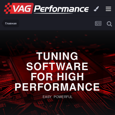
Главная
TUNING
SOFTWARE
FOR HIGH
PERFORMANCE
EASY POWERFUL