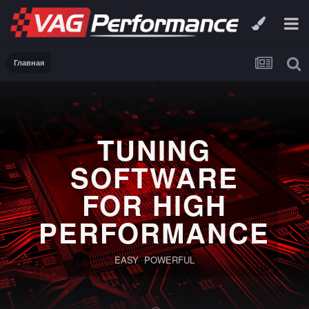
Главная
TUNING
SOFTWARE
FOR HIGH
PERFORMANCE
EASY POWERFUL