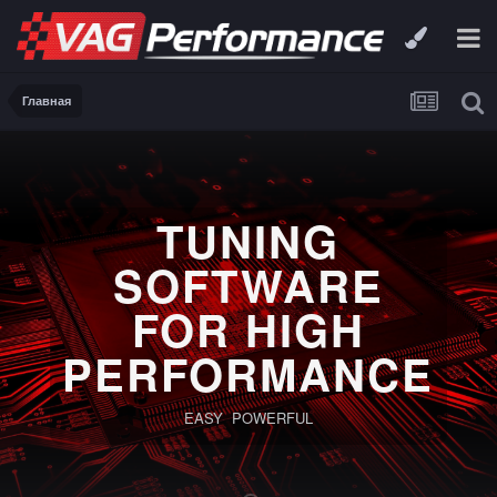
Главная
TUNING
SOFTWARE
FOR HIGH
PERFORMANCE
EASY POWERFUL