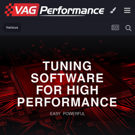
Various
TUNING
SOFTWARE
FOR HIGH
PERFORMANCE
EASY POWERFUL