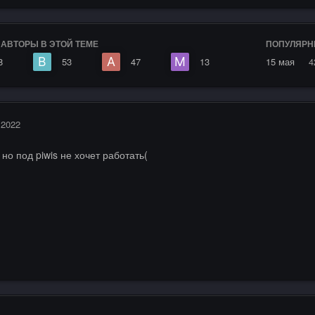
АВТОРЫ В ЭТОЙ ТЕМЕ
ПОПУЛЯРН
8
53
47
13
15 мая
4
 2022
 но под piwis не хочет работать(