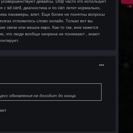
и усовершенствуют девайсы. Doip часто кто использует
я с sd card, диагностика и по can летит нормально,
жника панамеры, влет. Еще более не понятны вопросы
 мозгах отложилось слово онлайн. Только вот вы
ие связи или мешок евро. Как-то так, мне кажется
ие, что люди вообще нихрена не понимают , знают
монтирует.
цесс обновления не доходит до конца
ает