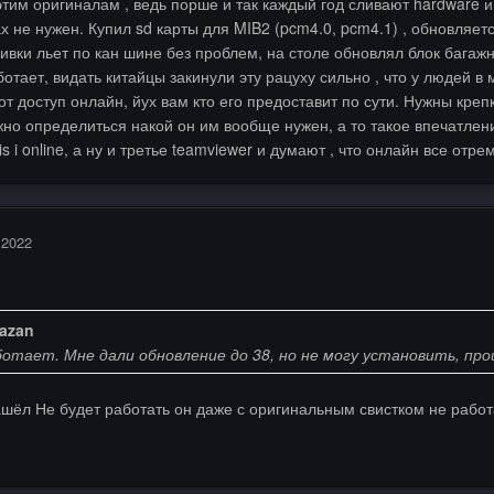
 этим оригиналам , ведь порше и так каждый год сливают hardware 
ах не нужен. Купил sd карты для MIB2 (pcm4.0, pcm4.1) , обновляетс
ивки льет по кан шине без проблем, на столе обновлял блок бага
отает, видать китайцы закинули эту рацуху сильно , что у людей в
т доступ онлайн, йух вам кто его предоставит по сути. Нужны крепк
о определиться накой он им вообще нужен, а то такое впечатлен
is i online, а ну и третье teamviewer и думают , что онлайн все отре
 2022
azan
ботает. Мне дали обновление до 38, но не могу установить, про
ашёл Не будет работать он даже с оригинальным свистком не работ