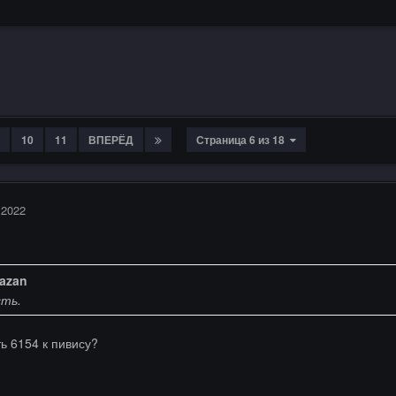
10
11
ВПЕРЁД
Страница 6 из 18
 2022
azan
сть.
ь 6154 к пивису?