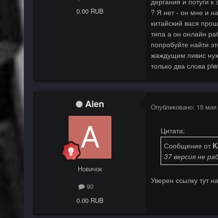
дергания и потуги к
0.00 RUB
? Я нет - он мне и н
китайский вася прош
типа а он онлайн раб
попробуйте найти это
жаждущим пивис нужн
только два слова piw
Aien
Опубликовано:
15 мая
Цитата:
Сообщение от
K
37 версия не ра
Новичок
Уверен ссылку тут н
90
0.00 RUB