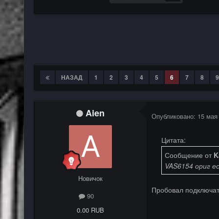
НАЗАД
1
2
3
4
5
6
7
8
9
Aien
Опубликовано:
15 мая
Цитата:
Сообщение от
K
VAS6154 ориг е
Новичок
Пробовал подключат
90
0.00 RUB