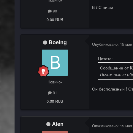
Новичок
В ЛС пиши
90
0.00 RUB
Boeing
Опубликовано:
15 мая
Цитата:
Сообщение от
K
Почем нынче обр
Новичок
Он бесполезный ! О
91
0.00 RUB
Aien
Опубликовано:
15 мая