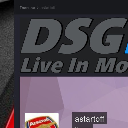
Главная
astartoff
astartoff