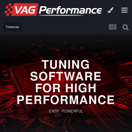
Главная
TUNING
SOFTWARE
FOR HIGH
PERFORMANCE
EASY POWERFUL